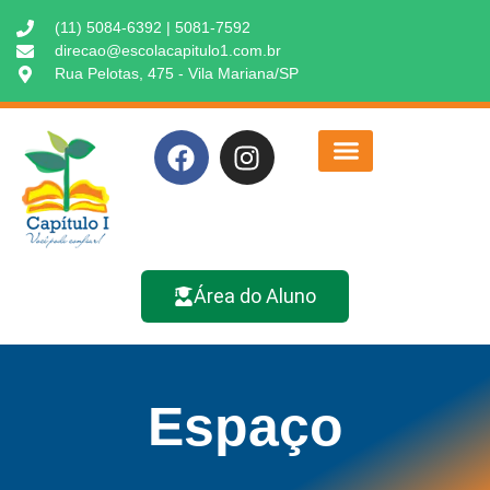
(11) 5084-6392 | 5081-7592
direcao@escolacapitulo1.com.br
Rua Pelotas, 475 - Vila Mariana/SP
Área do Aluno
Espaço